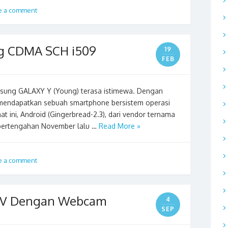
e a comment
g CDMA SCH i509
19
FEB
msung GALAXY Y (Young) terasa istimewa. Dengan
mendapatkan sebuah smartphone bersistem operasi
 ini, Android (Gingerbread-2.3), dari vendor ternama
, pertengahan November lalu …
Read More »
e a comment
CTV Dengan Webcam
4
SEP