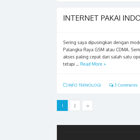
INTERNET PAKAI IND
Sering saya dipusingkan dengan mod
Palangka Raya GSM atau CDMA. Semua
akses paling cepat dari salah satu 
tetapi …
Read More »
INFO TEKNOLOGI
3 Comments
Posts
1
2
→
pagination