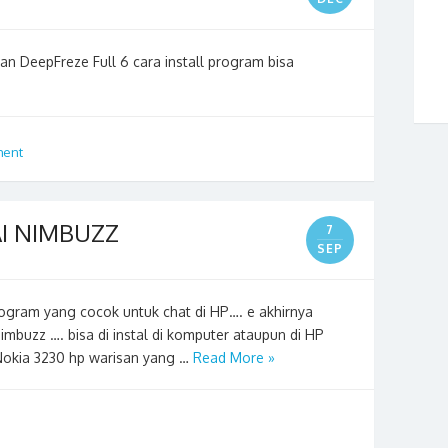
n DeepFreze Full 6 cara install program bisa
ment
I NIMBUZZ
7
SEP
rogram yang cocok untuk chat di HP…. e akhirnya
mbuzz …. bisa di instal di komputer ataupun di HP
Nokia 3230 hp warisan yang …
Read More »