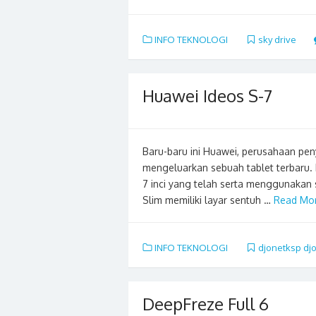
INFO TEKNOLOGI
sky drive
Huawei Ideos S-7
Baru-baru ini Huawei, perusahaan peny
mengeluarkan sebuah tablet terbaru.
7 inci yang telah serta menggunakan 
Slim memiliki layar sentuh …
Read Mor
INFO TEKNOLOGI
djonetksp djo
DeepFreze Full 6