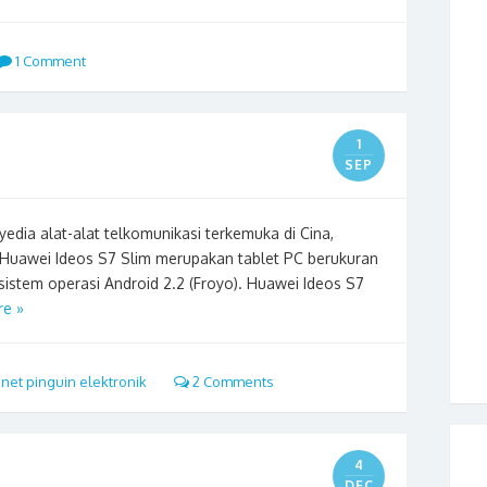
1 Comment
1
SEP
edia alat-alat telkomunikasi terkemuka di Cina,
 Huawei Ideos S7 Slim merupakan tablet PC berukuran
sistem operasi Android 2.2 (Froyo). Huawei Ideos S7
e »
net pinguin elektronik
2 Comments
4
DEC