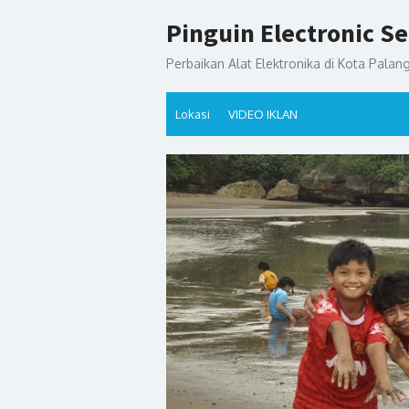
Skip
Pinguin Electronic Se
to
content
Perbaikan Alat Elektronika di Kota Palan
Lokasi
VIDEO IKLAN