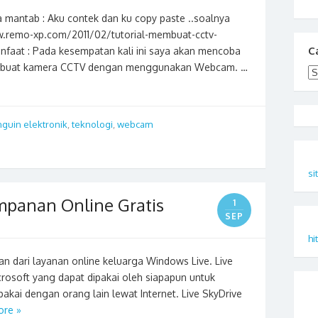
 mantab : Aku contek dan ku copy paste ..soalnya
www.remo-xp.com/2011/02/tutorial-membuat-cctv-
C
at : Pada kesempatan kali ini saya akan mencoba
mbuat kamera CCTV dengan menggunakan Webcam. …
Ca
nguin elektronik
,
teknologi
,
webcam
si
mpanan Online Gratis
1
SEP
hi
an dari layanan online keluarga Windows Live. Live
crosoft yang dapat dipakai oleh siapapun untuk
kai dengan orang lain lewat Internet. Live SkyDrive
ore »