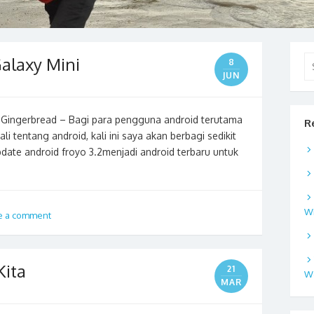
alaxy Mini
Se
8
for
JUN
 Gingerbread – Bagi para pengguna android terutama
R
tentang android, kali ini saya akan berbagi sedikit
update android froyo 3.2menjadi android terbaru untuk
W
e a comment
Kita
21
W
MAR