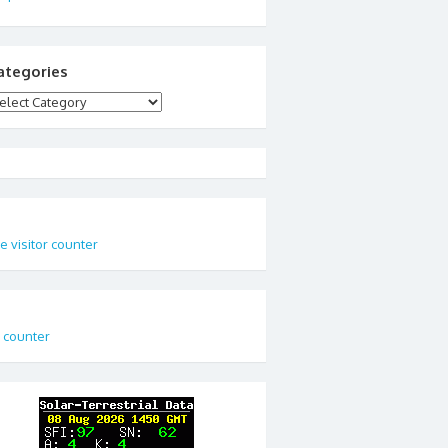
ategories
tegories
te visitor counter
t counter