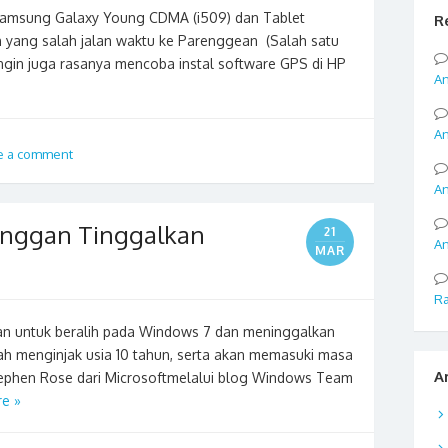
amsung Galaxy Young CDMA (i509) dan Tablet
R
 yang salah jalan waktu ke Parenggean (Salah satu
ngin juga rasanya mencoba instal software GPS di HP
An
An
e a comment
An
anggan Tinggalkan
21
An
MAR
Ra
n untuk beralih pada Windows 7 dan meninggalkan
h menginjak usia 10 tahun, serta akan memasuki masa
A
tephen Rose dari Microsoftmelalui blog Windows Team
e »