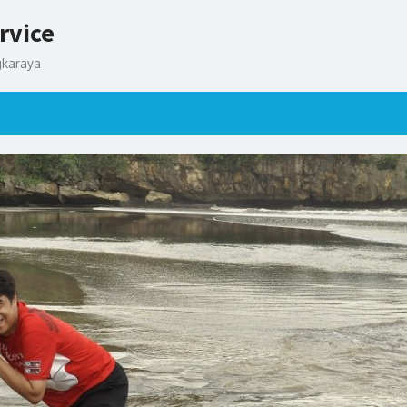
rvice
gkaraya